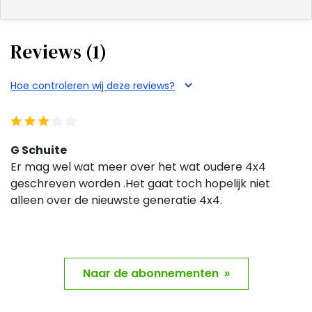
evenementen, rally’s en andere off-road wedstrijden
en het laatste nieuws uit de 4x4-community in
Nederland. Inclusief informatie over clubs,
Reviews (1)
bijeenkomsten en andere relevante activiteiten.
Kortom, met een abonnement op 4WD Magazine is
Hoe controleren wij deze reviews?
er van alles om te ontdekken!
G Schuite
Er mag wel wat meer over het wat oudere 4x4
geschreven worden .Het gaat toch hopelijk niet
alleen over de nieuwste generatie 4x4.
Naar de abonnementen »