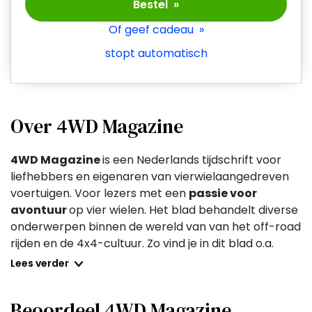
Bestel »
Of geef cadeau »
stopt automatisch
Over 4WD Magazine
4WD Magazine
is een Nederlands tijdschrift voor
liefhebbers en eigenaren van vierwielaangedreven
voertuigen. Voor lezers met een
passie voor
avontuur
op vier wielen. Het blad behandelt diverse
onderwerpen binnen de wereld van van het off-road
rijden en de 4x4-cultuur. Zo vind je in dit blad o.a.
gedetailleerde voertuigtests waarin verschillende
Lees verder
4x4-voertuigen zoals SUV's, terreinwagens en pick-
ups worden beoordeeld.
Beoordeel 4WD Magazine