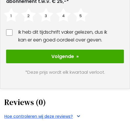
abonnement t.w.v. € 25,-*
1
2
3
4
5
Ik heb dit tijdschrift vaker gelezen, dus ik
kan er een goed oordeel over geven.
Volgende »
*Deze prijs wordt elk kwartaal verloot.
Reviews (0)
Hoe controleren wij deze reviews?