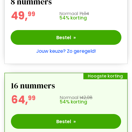
8
nummers
49,
9
9
Normaal
71,04
54% korting
Bestel »
Jouw keuze? Zo geregeld!
Hoogste korting
16
nummers
64,
9
9
Normaal
142,08
54% korting
Bestel »