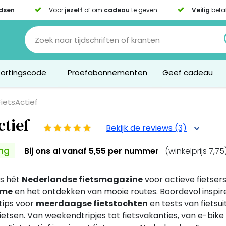
dsen
Voor
jezelf
of om
cadeau
te geven
Veilig
beta
Kortingscode
Proefabonnementen
Geef cadeau
FietsActief
ctief
Bekijk de reviews (3)
ing
Bij ons al
vanaf 5,55 per nummer
(winkelprijs 7,75
is hét
Nederlandse fietsmagazine
voor actieve fietser
sme
en het ontdekken van mooie routes. Boordevol inspire
tips voor
meerdaagse fietstochten
en tests van fietsui
fietsen. Van weekendtripjes tot fietsvakanties, van e-bike