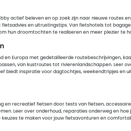
n hobby actief beleven en op zoek zijn naar nieuwe route
fietsadvies en uitrustingstips. Van fietshotels tot bagag
 om hun droomtochten te realiseren en meer plezier te hale
en
nd en Europa met gedetailleerde routebeschrijvingen, kaa
passen, van kustroutes tot rivierenlandschappen. Leer o
biedt inspiratie voor dagtochtjes, weekendtripjes en uitg
g en recreatief fietsen door tests van fietsen, accessoire
temen. Leer over onderhoud, reparaties onderweg en hoe je
te keuzes te maken voor jouw fietsavonturen en comfortabe