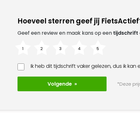
Hoeveel sterren geef jij FietsActief
Geef een review en maak kans op een
tijdschrif
1
2
3
4
5
Ik heb dit tijdschrift vaker gelezen, dus ik k
Volgende »
*Deze prij