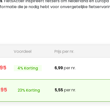
s
. FietsActief inspireert fietsers om Nederland en Europa
nformatie die je nodig hebt voor onvergetelijke fietservari
Voordeel
Prijs per nr.
,95
6,99
per nr.
4% Korting
,95
5,55
per nr.
23% Korting