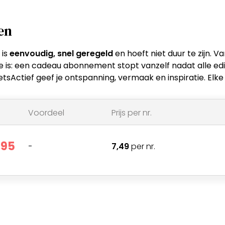
en
 is
eenvoudig, snel geregeld
en hoeft niet duur te zijn. 
e is: een cadeau abonnement stopt vanzelf nadat alle edit
ctief geef je ontspanning, vermaak en inspiratie. Elke e
Voordeel
Prijs per nr.
,95
-
7,49
per nr.