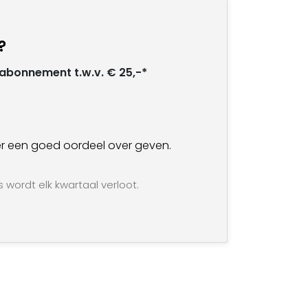
?
t abonnement t.w.v. € 25,-*
an er een goed oordeel over geven.
s wordt elk kwartaal verloot.