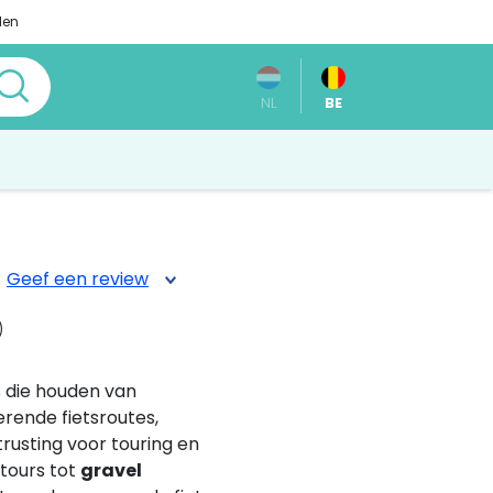
len
NL
BE
Geef een review
)
s die houden van
rende fietsroutes,
trusting voor touring en
 tours tot
gravel