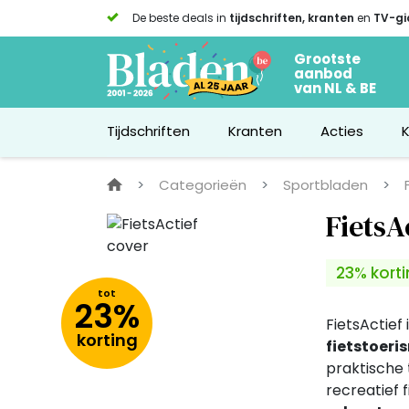
De beste deals in
tijdschriften, kranten
en
TV-gi
Grootste
aanbod
van NL & BE
Tijdschriften
Kranten
Acties
Categorieën
Sportbladen
FietsA
23% kort
tot
23%
FietsActief 
korting
fietstoeri
praktische 
recreatief 