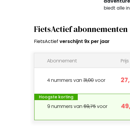
adventure
biedt alle i
FietsActief abonnementen
FietsActief
verschijnt 9x per jaar
Abonnement
Prijs
27
4
nummers
van
31,00
voor
Hoogste korting
49
9
nummers
van
69,75
voor