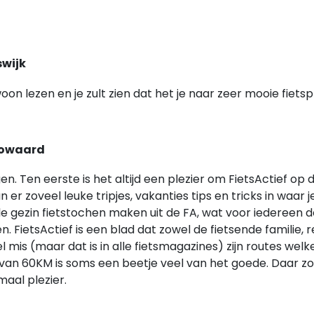
swijk
oon lezen en je zult zien dat het je naar zeer mooie fiets
gowaard
. Ten eerste is het altijd een plezier om FietsActief op 
er zoveel leuke tripjes, vakanties tips en tricks in waar 
ele gezin fietstochen maken uit de FA, wat voor iedereen
n. FietsActief is een blad dat zowel de fietsende familie,
el mis (maar dat is in alle fietsmagazines) zijn routes we
ht van 60KM is soms een beetje veel van het goede. Daar
aal plezier.