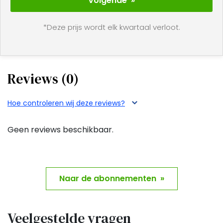
Volgende »
beschikbaar zijn voor abonnees.
*Deze prijs wordt elk kwartaal verloot.
Dus als je op zoek bent naar vermakelijke verhalen
en avonturen met Donald Duck en zijn vrienden, dan
is het weekblad een uitstekende keuze!
Reviews (0)
Duik in de avonturen van Donald Duck, waarbij je
abonnement
altijd opzegbaar
is.
Hoe controleren wij deze reviews?
Geen reviews beschikbaar.
Naar de abonnementen »
Veelgestelde vragen