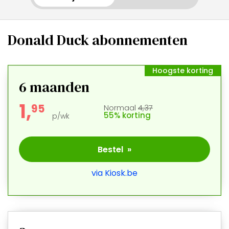
Donald Duck abonnementen
Hoogste korting
6 maanden
1,
9
5
Normaal
4,37
55% korting
p/wk
Bestel »
via Kiosk.be