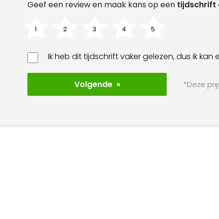
Geef een review en maak kans op een
tijdschrif
1
2
3
4
5
Ik heb dit tijdschrift vaker gelezen, dus ik k
Volgende »
*Deze prij