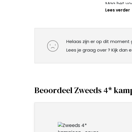
Mag het voo
Lees verder
88 puzzels 
Zweeds 4
Wil je nu h
abonnement.
Helaas zijn er op dit moment
hebt voor e
Lees je graag over
? Kijk dan
Beoordeel Zweeds 4* kam