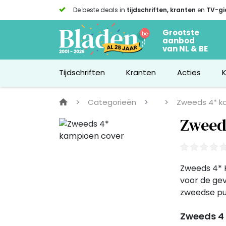
De beste deals in
tijdschriften, kranten
en
TV-gi
Grootste
aanbod
van NL & BE
Tijdschriften
Kranten
Acties
Categorieën
Zweeds 4* k
Zweed
Zweeds 4* K
voor de gev
zweedse pu
Zweeds 4