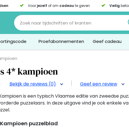
dsen
Voor
jezelf
of om
cadeau
te geven
Veilig
beta
Kortingscode
Proefabonnementen
Geef cadeau
ampioen
s 4* kampioen
Bekijk de reviews (0)
Geef een review
ampioen is een typisch Vlaamse editie van zweedse puzz
orderde puzzelaars. In deze uitgave vind je ook enkele va
zzel.
 Kampioen puzzelblad