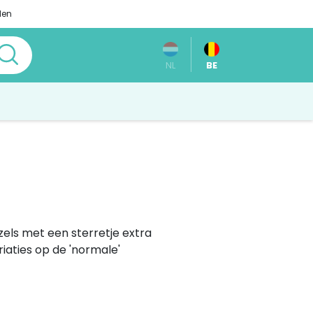
len
NL
BE
els met een sterretje extra
riaties op de 'normale'