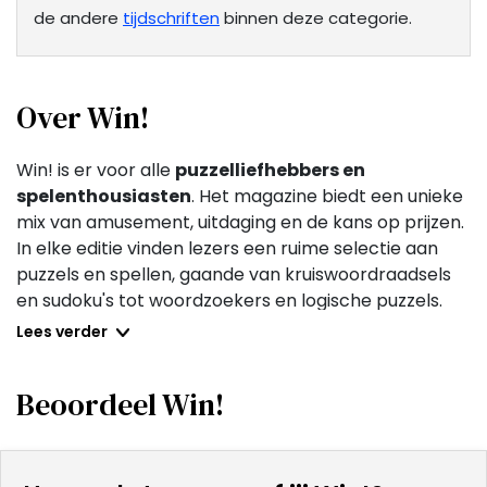
de andere
tijdschriften
binnen deze categorie.
Over Win!
Win! is er voor alle
puzzelliefhebbers en
spelenthousiasten
. Het magazine biedt een unieke
mix van amusement, uitdaging en de kans op prijzen.
In elke editie vinden lezers een ruime selectie aan
puzzels en spellen, gaande van kruiswoordraadsels
en sudoku's tot woordzoekers en logische puzzels.
Wat Win! onderscheidt, is dat het niet alleen de
Lees verder
mentale uitdaging
biedt, maar ook de kans op het
winnen van mooie prijzen, wat een extra dimensie
Beoordeel Win!
van opwinding toevoegt aan de puzzelervaring.
Naast puzzels bevat Win! ook artikelen en interviews
die de lezers een kijkje geven in de wereld van