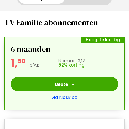
TV Familie abonnementen
Hoogste korting
6 maanden
1,
5
0
Normaal
3,12
52% korting
p/wk
Bestel »
via Kiosk.be