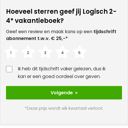
moeilijkheidsgraad
te bieden, waardoor het
Hoeveel sterren geef jij Logisch 2-
geschikt is voor zowel beginners als gevorderde
puzzelaars. Het biedt niet alleen uren puzzelplezier
4* vakantieboek?
maar dient ook als een tool om
Geef een review en maak kans op een
tijdschrift
probleemoplossende vaardigheden en strategisch
abonnement t.w.v. € 25,-*
denken te ontwikkelen.
1
2
3
4
5
Inclusief
handige tips
en oplossingsstrategieën,
helpt het Logisch 2-4* vakantieboek lezers om hun
aanpak te verbeteren en nieuwe puzzeltechnieken
Ik heb dit tijdschrift vaker gelezen, dus ik
te ontdekken. Dit maakt het boek niet alleen een
kan er een goed oordeel over geven.
bron van
amusement
maar ook een middel voor
educatie en persoonlijke ontwikkeling, perfect voor
Volgende »
iedereen die zijn geest wil scherpen tijdens
ontspannende momenten.
*Deze prijs wordt elk kwartaal verloot.