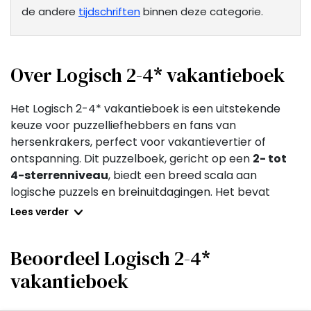
de andere
tijdschriften
binnen deze categorie.
Over Logisch 2-4* vakantieboek
Het Logisch 2-4* vakantieboek is een uitstekende
keuze voor puzzelliefhebbers en fans van
hersenkrakers, perfect voor vakantievertier of
ontspanning. Dit puzzelboek, gericht op een
2- tot
4-sterrenniveau
, biedt een breed scala aan
logische puzzels en breinuitdagingen. Het bevat
diverse puzzelsoorten
zoals sudoku,
Lees verder
kruiswoordpuzzels, logigrammen en woordzoekers,
ideaal voor het stimuleren van cognitieve
Beoordeel Logisch 2-4*
vaardigheden en logisch denken.
vakantieboek
De inhoud van dit vakantieboek is zorgvuldig
samengesteld om een
geleidelijke