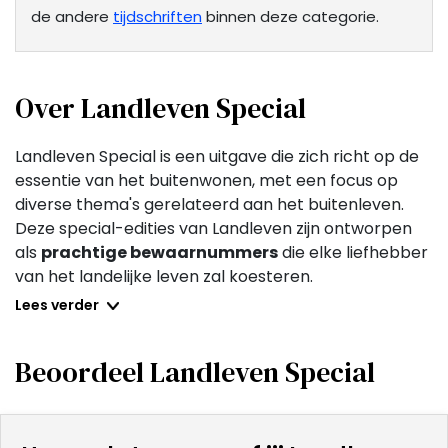
de andere
tijdschriften
binnen deze categorie.
Over Landleven Special
Landleven Special is een uitgave die zich richt op de
essentie van het buitenwonen, met een focus op
diverse thema's gerelateerd aan het buitenleven.
Deze special-edities van Landleven zijn ontworpen
als
prachtige bewaarnummers
die elke liefhebber
van het landelijke leven zal koesteren.
Lees verder
Met meer dan
130 pagina's
per uitgave, behandelen
ze een
breed scala
aan onderwerpen: van bakken,
Beoordeel Landleven Special
handwerken, en tuinieren tot aan doe-het-zelf
projecten. De inhoud is rijk aan diepgaande artikelen,
praktische tips, stap-voor-stap handleidingen, en
interviews met experts. De fotografie benadrukt de