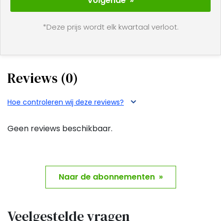
Volgende »
Een abonnement op Goed Gevoel kan je proberen
voor maar 6 euro. Ontvang 2 maanden lang Goed
*Deze prijs wordt elk kwartaal verloot.
Gevoel. Het abonnement wordt elke maand gratis
thuisbezorgd. Zijn de twee maanden voorbij? Dan
stopt het abonnement automatisch.
Reviews (0)
Hoe controleren wij deze reviews?
Geen reviews beschikbaar.
Naar de abonnementen »
Veelgestelde vragen