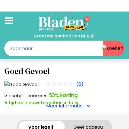
Voor
jezelf
of om
cadeau
te geven
Grootste aanbod van NL & BE
Goed Gevoel
(0)
53% korting
Verschijnt
iedere maand
Altijd de nieuwste edities in huis.
Meer informatie
Voor jezelf
Geef cadeau