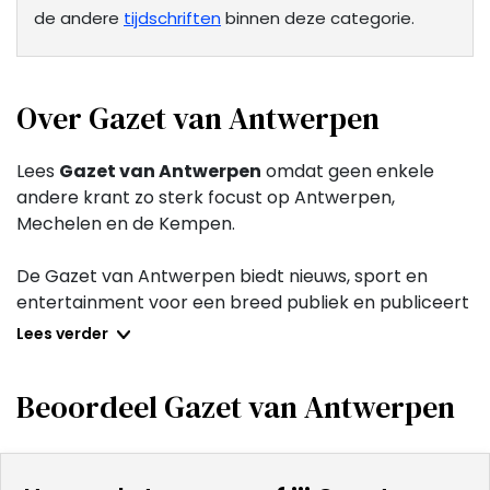
de andere
tijdschriften
binnen deze categorie.
Over Gazet van Antwerpen
Lees
Gazet van Antwerpen
omdat geen enkele
andere krant zo sterk focust op Antwerpen,
Mechelen en de Kempen.
De Gazet van Antwerpen biedt nieuws, sport en
entertainment voor een breed publiek en publiceert
dagelijks artikelen over binnenlands en buitenlands
Lees verder
nieuws, politiek, economie, cultuur, sport en opinie.
De krant staat bekend om haar lokale berichtgeving
Beoordeel Gazet van Antwerpen
en haar speciale aandacht voor de
regio
Antwerpen
.
Naast de dagelijkse krant publiceert de Gazet van