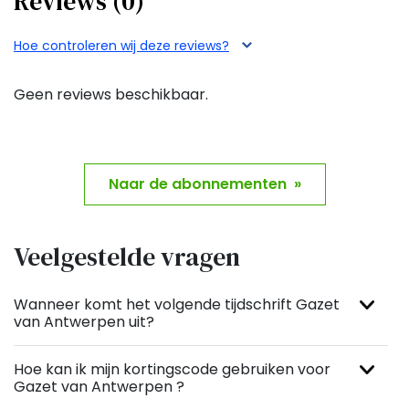
Reviews (0)
gebied van lokale berichtgeving. Blijf op de hoogte
van het laatste nieuws uit de regio en abonneer u op
Hoe controleren wij deze reviews?
de digitale versie van de Gazet van Antwerpen.
Geen reviews beschikbaar.
Naar de abonnementen »
Veelgestelde vragen
Wanneer komt het volgende tijdschrift Gazet
van Antwerpen uit?
Hoe kan ik mijn kortingscode gebruiken voor
Gazet van Antwerpen ?