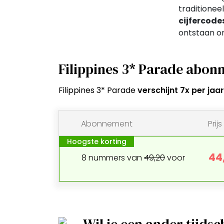
traditionee
cijfercode
ontstaan on
driesterniv
Filippines 3* Parade abo
Filippines 3* Parade
verschijnt 7x per jaar
Abonnement
Prijs
Hoogste korting
44
8
nummers
van
49,20
voor