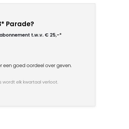
 3* Parade?
t abonnement t.w.v. € 25,-*
an er een goed oordeel over geven.
s wordt elk kwartaal verloot.