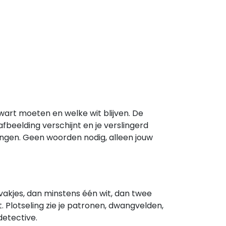
wart moeten en welke wit blijven. De
 afbeelding verschijnt en je verslingerd
rengen. Geen woorden nodig, alleen jouw
e vakjes, dan minstens één wit, dan twee
t. Plotseling zie je patronen, dwangvelden,
detective.