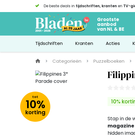
De beste deals in
tijdschriften, kranten
en
TV-gi
Grootste
aanbod
van NL & BE
Tijdschriften
Kranten
Acties
Categorieën
Puzzelboeken
Filipp
tot
10%
10% korti
korting
Stap in de 
magazine
hidden imag