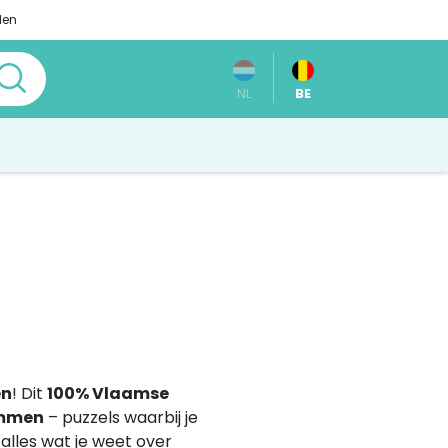
len
NL
BE
en
! Dit
100% Vlaamse
mmen
– puzzels waarbij je
 alles wat je weet over