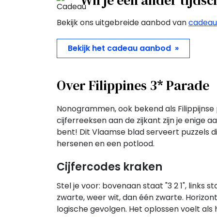
Wil je een ander tijds
Bekijk ons uitgebreide aanbod van
cadea
Bekijk het cadeau aanbod »
Over Filippines 3* Parade
Nonogrammen, ook bekend als Filippijnse p
cijferreeksen aan de zijkant zijn je enige a
bent! Dit Vlaamse blad serveert puzzels d
hersenen en een potlood.
Cijfercodes kraken
Stel je voor: bovenaan staat "3 2 1", link
zwarte, weer wit, dan één zwarte. Horizonta
logische gevolgen. Het oplossen voelt als