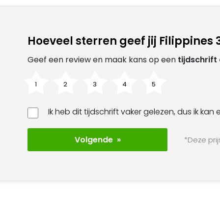
Hoeveel sterren geef jij Filippines
Geef een review en maak kans op een
tijdschrif
1
2
3
4
5
Ik heb dit tijdschrift vaker gelezen, dus ik k
Volgende »
*Deze prij