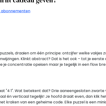
chrift cadeau geven?
u abonnementen
uzzels, draaien om één principe: ontcijfer welke vakjes z
anwijzingen. Klinkt abstract? Dat is het ook – tot je eerste
ie je concentratie opeisen maar je tegelijk in een flow b
s staat "4 1". Wat betekent dat? Drie aaneengesloten zwart
al én verticaal tegelijk! Je hoofd draait even, dan klik he
 het kraken van een geheime code. Elke puzzel is een mini