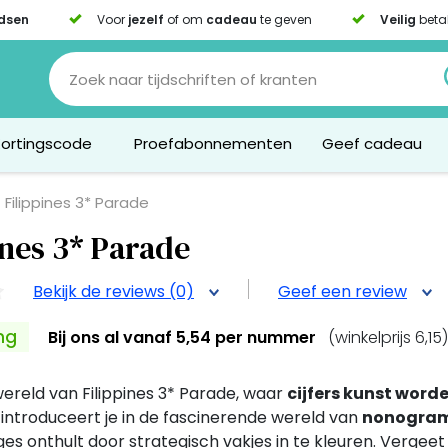
dsen
Voor
jezelf
of om
cadeau
te geven
Veilig
beta
Kortingscode
Proefabonnementen
Geef cadeau
Filippines 3* Parade
ines 3* Parade
Bekijk de reviews (0)
Geef een review
ng
Bij ons al
vanaf 5,54 per nummer
(winkelprijs 6,15)
wereld van Filippines 3* Parade, waar
cijfers kunst word
introduceert je in de fascinerende wereld van
nonogra
es onthult door strategisch vakjes in te kleuren. Vergeet