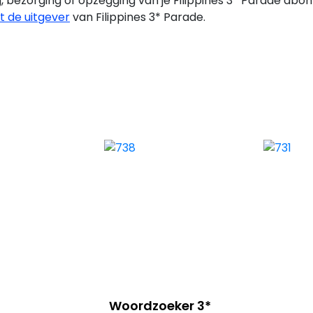
, bezorging of opzegging van je Filippines 3* Parade
abon
 de uitgever
van Filippines 3* Parade.
Woordzoeker 3*