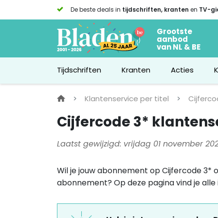
De beste deals in
tijdschriften, kranten
en
TV-gi
Grootste
aanbod
van NL & BE
Tijdschriften
Kranten
Acties
Klantenservice per titel
Cijferco
Cijfercode 3* klantens
Laatst gewijzigd: vrijdag 01 november 20
Wil je jouw abonnement op Cijfercode 3* 
abonnement?
Op deze pagina vind je alle