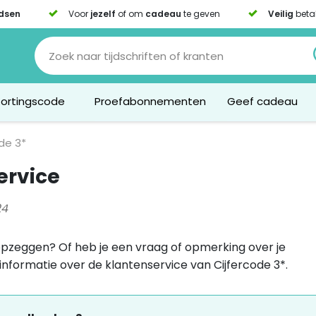
dsen
Voor
jezelf
of om
cadeau
te geven
Veilig
beta
Kortingscode
Proefabonnementen
Geef cadeau
de 3*
ervice
24
opzeggen? Of heb je een vraag of opmerking over je
 informatie over de klantenservice van Cijfercode 3*.