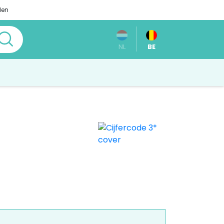
len
NL
BE