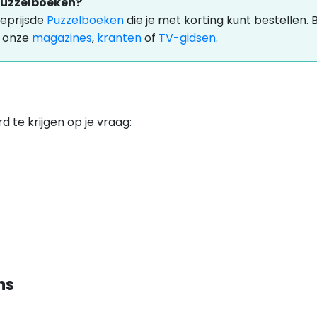
 Puzzelboeken?
eprijsde
Puzzelboeken
die je met korting kunt bestellen
l onze
magazines
,
kranten
of
TV-gidsen
.
te krijgen op je vraag:
ns