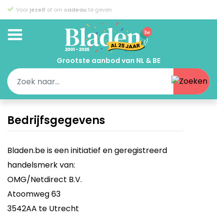
Voor
jezelf
of om
cadeau
te geven
Grootste aanbod van NL & BE
Bedrijfsgegevens
Bladen.be is een initiatief en geregistreerd
handelsmerk van:
OMG/Netdirect B.V.
Atoomweg 63
3542AA te Utrecht